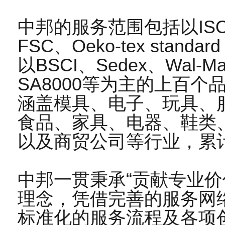
2023-10
中邦的服务范围包括以IS
16
恭贺宁波港XX物流货柜有限公司2022年8月顺
FSC、Oeko-tex stan
2022-08
以BSCI、Sedex、Wal-M
SA8000等为主的上百
28
恭贺如皋市XX纺织品有限公司2021年12月顺
涵盖模具、电子、玩具、
2021-12
食品、家具、电器、鞋类
27
恭贺广州XX园艺有限公司2021年12月顺利通过
以及商贸公司等行业，累
2021-12
02
中邦一贯秉承“贡献专业价
恭贺南京XXX货架制造有限公司2021年4月顺
2021-04
理念，凭借完善的服务网
标准化的服务流程及各项
07
恭贺昌邑市XX纺织有限公司2021年1月顺利通