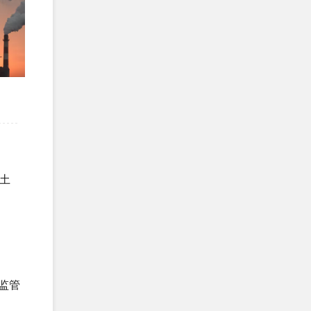
EcoVadis取得74...
土
监管