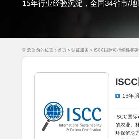
15年行业经验沉淀，全国34省市/
您当前的位置：
首页
>
认证服务
> ISCC国际可持续性和
IS
15年
ISCC
的农业、
环保解决