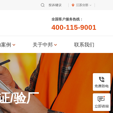
2026年3月顺利通过SEDE...
投诉/建议
江苏分部
恭贺宁波XX家居用品有限公司2026年
3月顺利通过Disney验...
全国客户服务热线：
0
0
-
4
1
0
0
1
1
9
5
-
-
5
1
1
恭贺浙江XX纺织科技有限公司2026年
3月顺利通过OCS认证...
功案例
关于中邦
联系我们
恭贺青岛XX油脂科技有限公司2026年
3月EcoVadis取得8...
恭贺张家港市XX纺织有限公司2026年
3月顺利通过GRS认证...
恭贺无锡XX纺织科技有限公司2026年
3月顺利通过BSCI验厂...
证/验厂
恭贺XX生物化工科技（张家港）有限
公司2026年3月EcoVad...