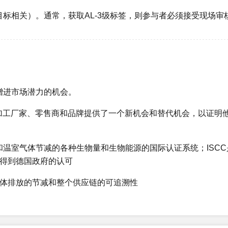
标相关）。通常，获取AL-3级标签，则参与者必须接受现场审
增进市场潜力的机会。
、加工厂家、零售商和品牌提供了一个新机会和替代机会，以证明
和温室气体节减的各种生物量和生物能源的国际认证系统；ISCC
也得到德国政府的认可
10月顺利通过ISCC认证
公司简介 连云港XX实业有限公司位于中国江苏省连云港市东海经济开发区，主要从事医用防护材料、卫生用防护材料生产
气体排放的节减和整个供应链的可追溯性
司2025年5月顺利通过ISCC认证
公司简介 XX（苏州）工程塑料科技有限公司位于中国园林之城，人间天堂苏州，2007年02月16日在苏州成立。已经为客户提